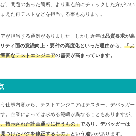
れば、問題のあった箇所、より重点的にチェックした方がいい
踏まえた再テストなどを担当する事もあります。
ニアが担当する通例がありました。しかし近年は
品質要求が高
ュリティ面の意識向上・要件の高度化といった理由から、
「よ
験豊富なテストエンジニア
の需要が高まっています。
点
いう仕事内容から、テストエンジニアはテスター、デバッガー
です。企業によっては求める範疇が異なることもありますが、
を、指示された計画通りに行うもの」
であり、デバッガーは
は見つけたバグを修正するもの」
という違い
があります。