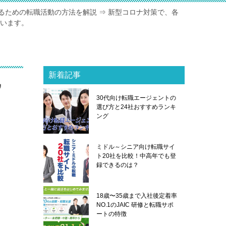
るための転職活動の方法を解説 ⇒ 新型コロナ対策で、各
ています。
新着記事
貯
30代向け転職エージェントの
選び方と24社おすすめランキ
ング
ミドル～シニア向け転職サイ
ト20社を比較！中高年でも登
録できるのは？
18歳〜35歳まで入社後定着率
NO.1のJAIC 研修と転職サポ
ートの特徴