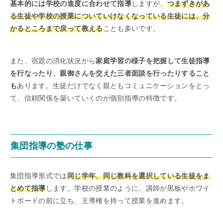
基本的には学校の進度に合わせて指導
しますが、
つまずきがあ
る生徒や学校の授業についていけなくなっている生徒には、分
かるところまで戻って教える
ことも多いです。
また、宿題の消化状況から
家庭学習の様子を把握して生徒指導
を行なったり、親御さんを交えた三者面談を行ったりすること
も
あります。生徒だけでなく親ともコミュニケーションをとっ
て、信頼関係を築いていくのが個別指導の特徴です。
集団指導の塾の仕事
集団指導形式では
同じ学年、同じ教科を選択している生徒をま
とめて指導
します。学校の授業のように、講師が黒板やホワイ
トボードの前に立ち、主導権を持って授業を進めます。