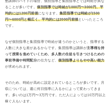
塾講師のバイトの場合、個別指導と集団指導とでは時給が異な
ることが多いです。
個別指導では時給が1000円〜3000円、平
均的には1200円前後
になります。
集団指導では時給が1500
円〜6000円と幅広く、平均的には2000円前後
といったところ
です。
なぜ個別指導と集団指導で時給が違うのかというと、指導する
人数に大きな差があるからです。集団指導は講師が
主導権を持
って授業を進めていくため、多人数の生徒を引きつけるための
事前準備や時間配分
の仕方など、
個別指導よりもやや高い能力
が求められます。
そのため、時給が高めに設定されているところが多いです。月
収については、週に何日指導に入るかによって変わってきま
す。多いのは1万円〜3万円です。ただ人によっては10万円以上
稼ぐ人もいます。