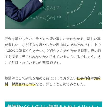
貯金を増やしたい、子どもの習い事にお金がかかる、新しい車
が欲しい、など収入を増やしたい理由は人それぞれです。中で
も30代は家庭や付き合いなど何かとお金がかかる時期。夜の時
間を副業に当てられないかと考えている人もいるでしょう。そ
こで注目されているのが塾講師です。
塾講師として副業を始める前に知っておきたい
仕事内容
や
お給
料
、
採用されるコツ
など、詳しくまとめてみました。
塾講師バイトのよい評判まとめ！メリット・