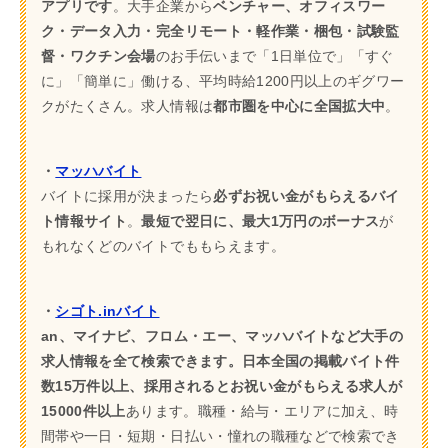
アプリです
。大手企業から
ベンチャー、オフィスワー
ク・データ入力・完全リモート・軽作業・梱包・試験監
督・ワクチン会場
のお手伝いまで「1日単位で」「すぐ
に」「簡単に」働ける、平均時給1200円以上のギグワー
クがたくさん。求人情報は
都市圏を中心に全国拡大中
。
・
マッハバイト
バイトに採用が決まったら
必ずお祝い金がもらえるバイ
ト情報サイト
。
最短で翌日に、最大1万円のボーナス
が
もれなくどのバイトでももらえます。
・
シゴト.inバイト
an、マイナビ、フロム・エー、マッハバイトなど大手の
求人情報を全て検索できます。日本全国の掲載バイト件
数15万件以上、採用されるとお祝い金がもらえる求人が
15000件以上
あります。職種・給与・エリアに加え、時
間帯や一日・短期・日払い・憧れの職種などで検索でき