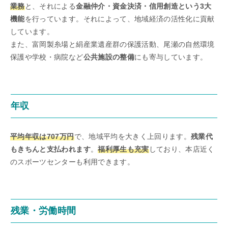
業務
と、それによる
金融仲介・資金決済・信用創造という3大
機能
を行っています。それによって、地域経済の活性化に貢献
しています。
また、富岡製糸場と絹産業遺産群の保護活動、尾瀬の自然環境
保護や学校・病院など
公共施設の整備
にも寄与しています。
年収
平均年収は707万円
で、地域平均を大きく上回ります。
残業代
もきちんと支払われます
。
福利厚生も充実
しており、本店近く
のスポーツセンターも利用できます。
残業・労働時間