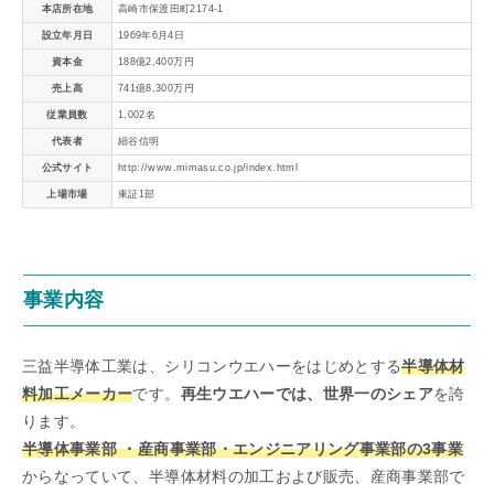
本店所在地
高崎市保渡田町2174-1
設立年月日
1969年6月4日
資本金
188億2,400万円
売上高
741億8,300万円
従業員数
1,002名
代表者
細谷信明
公式サイト
http://www.mimasu.co.jp/index.html
上場市場
東証1部
事業内容
三益半導体工業は、シリコンウエハーをはじめとする
半導体材
料加工メーカー
です。
再生ウエハーでは、世界一のシェア
を誇
ります。
半導体事業部 ・産商事業部・エンジニアリング事業部の3事業
からなっていて、半導体材料の加工および販売、産商事業部で