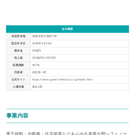
会社概要
本店所在地
高崎市宿大類町700
設立年月日
1946年1月23日
資本金
50億円
売上高
263億円9,300万円
従業員数
467名
代表者
有田喜一郎
公式サイト
https://www.gunei-chemical.co.jp/index.html
上場市場
東証1部
事業内容
電子材料・自動車・住宅産業などあらゆる産業分野へフェノー