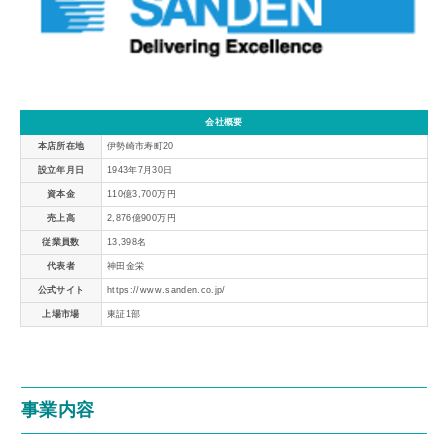
会社概要
本店所在地
伊勢崎市寿町20
設立年月日
1943年7月30日
資本金
110億3,700万円
売上高
2,876億900万円
従業員数
13,398名
代表者
神田金栄
公式サイト
https://www.sanden.co.jp/
上場市場
東証1部
事業内容