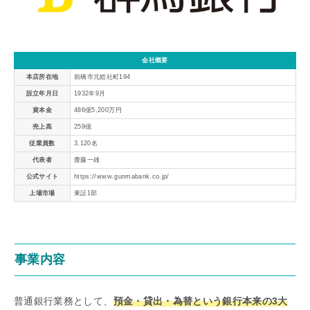
会社概要
本店所在地
前橋市元総社町194
設立年月日
1932年9月
資本金
486億5,200万円
売上高
259億
従業員数
3,120名
代表者
齋藤一雄
公式サイト
https://www.gunmabank.co.jp/
上場市場
東証1部
事業内容
普通銀行業務として、
預金・貸出・為替という銀行本来の3大