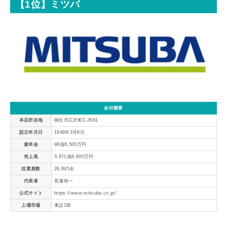
【1位】ミツバ
会社概要
本店所在地
桐生市広沢町1-2681
設立年月日
1946年3月8日
資本金
98億8,500万円
売上高
3,871億8,600万円
従業員数
26,845名
代表者
長瀬裕一
公式サイト
https://www.mitsuba.co.jp/
上場市場
東証1部