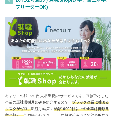
20代なら迷わず就職Shop(既卒、第二新卒、
フリーターOK)
キャリアの浅い20代[人柄重視]のサービスです。直接取材した
企業の
正社員採用のみ
を紹介するので、
ブラック企業に捕まる
リスクがゼロ。
職種は幅広く
登録10000社以上の企業は書類選
考が無く、
即面接からスタート、面接対策も万全で効率的にス