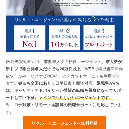
転職成功実績No.1、
業界最大手
の転職エージェント。
求人数が
断トツで非公開求人だけでも20万件以上
、WEBで経歴書簡単作
成ツールや「リクナビNEXT」のスカウトサービスも利用でき
ます。
拠点も全国にあり
土日平日夜も面談対応。
退職率が4％
は、キャリア・アドバイザーが希望の転職を親身になってサポ
ートしている証。
メインで活用したいエージェントです。
※コロナ対策：リモート面談等の転職サポートに対応していま
す。
リクルートエージェントへ無料登録