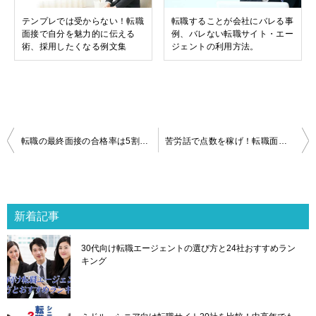
テンプレでは受からない！転職
転職することが会社にバレる事
面接で自分を魅力的に伝える
例、バレない転職サイト・エー
術、採用したくなる例文集
ジェントの利用方法。
投
転職の最終面接の合格率は5割以下！落ちる理由と合格する方法を解説
苦労話で点数を稼げ！転職面接で「大変だったこと」を聞かれたらチャンス
稿
ナ
ビ
ゲ
新着記事
ー
シ
30代向け転職エージェントの選び方と24社おすすめラン
ョ
キング
ン