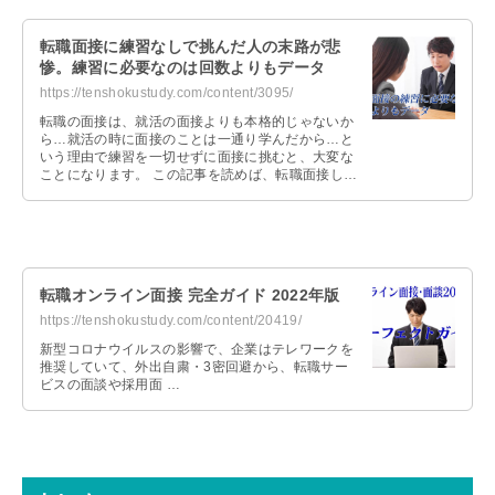
転職面接に練習なしで挑んだ人の末路が悲
惨。練習に必要なのは回数よりもデータ
https://tenshokustudy.com/content/3095/
転職の面接は、就活の面接よりも本格的じゃないか
ら…就活の時に面接のことは一通り学んだから…と
いう理由で練習を一切せずに面接に挑むと、大変な
ことになります。 この記事を読めば、転職面接しな
いで本番に臨むとどうなるのか？そし …
転職オンライン面接 完全ガイド 2022年版
https://tenshokustudy.com/content/20419/
新型コロナウイルスの影響で、企業はテレワークを
推奨していて、外出自粛・3密回避から、転職サー
ビスの面談や採用面 …