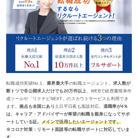
転職成功実績No.1、
業界最大手
の転職エージェント。
求人数が
断トツで非公開求人だけでも20万件以上
、WEBで経歴書簡単作
成ツールや「リクナビNEXT」のスカウトサービスも利用でき
ます。
拠点も全国にあり
土日平日夜も面談対応。
退職率が4％
は、キャリア・アドバイザーが希望の転職を親身になってサポ
ートしている証。
メインで活用したいエージェントです。
※コロナ対策：リモート面談等の転職サポートに対応していま
す。