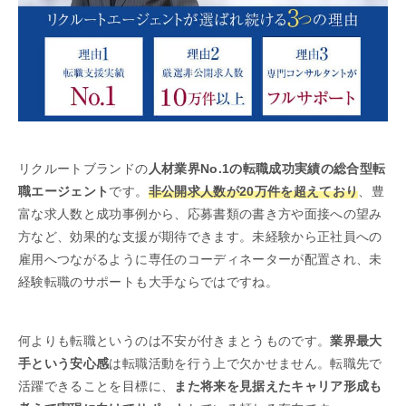
リクルートブランドの
人材業界No.1の転職成功実績の総合型転
職エージェント
です。
非公開求人数が20万件を超えており
、豊
富な求人数と成功事例から、応募書類の書き方や面接への望み
方など、効果的な支援が期待できます。未経験から正社員への
雇用へつながるように専任のコーディネーターが配置され、未
経験転職のサポートも大手ならではですね。
何よりも転職というのは不安が付きまとうものです。
業界最大
手という安心感
は転職活動を行う上で欠かせません。転職先で
活躍できることを目標に、
また将来を見据えたキャリア形成も