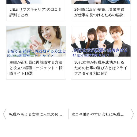
LIBZ(リブズキャリア)の口コミ
2分間に1組が離婚…専業主婦
評判まとめ
が仕事を見つけるための秘訣
主婦が正社員に再就職する方法
30代女性が転職を成功させる
と役立つ転職エージェント・転
ための仕事の選び方とは？ライ
職サイト16選
フスタイル別に紹介
投
転職を考える女性に人気のおすすめ職種vsおすすめできない職種
次こそ働きやすい会社に転職！女性目線の働きやすさのウソホントを暴露
稿
ナ
ビ