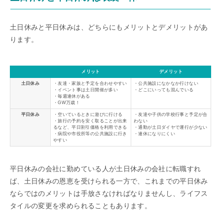
土日休みと平日休みは、どちらにもメリットとデメリットがあ
ります。
メリット
デメリット
土日休み
・友達・家族と予定を合わせやすい
・公共施設になかなか行けない
・イベント事は土日開催が多い
・どこにいっても混んでいる
・毎週連休がある
・GW万歳！
平日休み
・空いているときに遊びに行ける
・友達や子供の学校行事と予定が合
・旅行の予約を安く取ることが出来
わない
るなど、平日割引価格を利用できる
・通勤が土日ダイヤで運行が少ない
・病院や市役所等の公共施設に行き
・連休になりにくい
やすい
平日休みの会社に勤めている人が土日休みの会社に転職すれ
ば、土日休みの恩恵を受けられる一方で、これまでの平日休み
ならではのメリットは手放さなければなりませんし、ライフス
タイルの変更を求められることもあります。