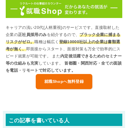
キャリアの浅い20代[人柄重視]のサービスです。直接取材した
企業の
正社員採用のみ
を紹介するので、
ブラック企業に捕まる
リスクがゼロ。
職種は幅広く
登録10000社以上の企業は書類選
考が無く、
即面接からスタート、面接対策も万全で効率的にス
ピード就業が可能です。 また
内定後活躍できるためのセミナー
等の仕組みも充実
しています。
首都圏・関西対応・全ての面談
を電話・リモートで対応しています。
就職Shopへ無料登録
この記事を書いている人