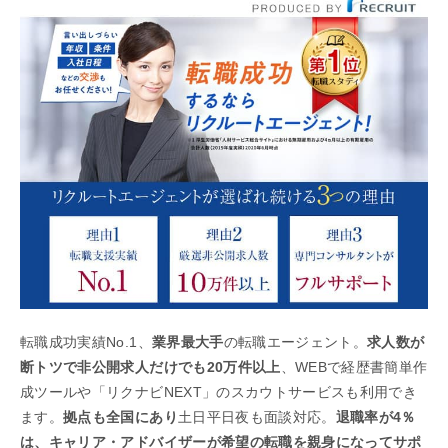
転職成功実績No.1、
業界最大手
の転職エージェント。
求人数が
断トツで非公開求人だけでも20万件以上
、WEBで経歴書簡単作
成ツールや「リクナビNEXT」のスカウトサービスも利用でき
ます。
拠点も全国にあり
土日平日夜も面談対応。
退職率が4％
は、キャリア・アドバイザーが希望の転職を親身になってサポ