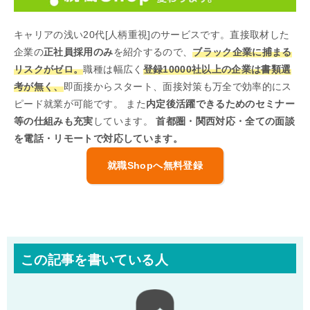
キャリアの浅い20代[人柄重視]のサービスです。直接取材した
企業の
正社員採用のみ
を紹介するので、
ブラック企業に捕まる
リスクがゼロ。
職種は幅広く
登録10000社以上の企業は書類選
考が無く、
即面接からスタート、面接対策も万全で効率的にス
ピード就業が可能です。 また
内定後活躍できるためのセミナー
等の仕組みも充実
しています。
首都圏・関西対応・全ての面談
を電話・リモートで対応しています。
就職Shopへ無料登録
この記事を書いている人