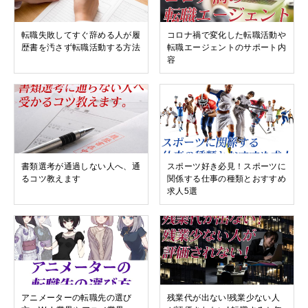
転職失敗してすぐ辞める人が履
コロナ禍で変化した転職活動や
歴書を汚さず転職活動する方法
転職エージェントのサポート内
容
書類選考が通過しない人へ、通
スポーツ好き必見！スポーツに
るコツ教えます
関係する仕事の種類とおすすめ
求人5選
アニメーターの転職先の選び
残業代が出ない!残業少ない人