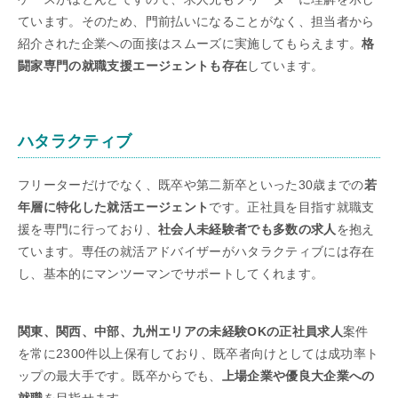
ています。そのため、門前払いになることがなく、担当者から
紹介された企業への面接はスムーズに実施してもらえます。
格
闘家専門の就職支援エージェントも存在
しています。
ハタラクティブ
フリーターだけでなく、既卒や第二新卒といった30歳までの
若
年層に特化した就活エージェント
です。正社員を目指す就職支
援を専門に行っており、
社会人未経験者でも多数の求人
を抱え
ています。専任の就活アドバイザーがハタラクティブには存在
し、基本的にマンツーマンでサポートしてくれます。
関東、関西、中部、九州エリアの未経験OKの正社員求人
案件
を常に2300件以上保有しており、既卒者向けとしては成功率ト
ップの最大手です。既卒からでも、
上場企業や優良大企業への