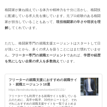
格闘家が兼ね揃えている体力や精神力を十分に活かし、格闘技
に配慮している求人先を擁しています。元プロ経験のある格闘
家が担当していることもあって、
現役格闘家の辛さや現状を理
解
してくれています。
ただし、格闘家専門の就職支援エージェントはスタートして日
が浅いことから、多くの求人を扱うことにはまだ慣れていませ
ん。
フリーター専門の就職エージェント
であれば、
学歴や経歴
を気にしない企業の求人を多数抱え
ています。
フリーターの就職支援におすすめの就職サイ
ト・就職エージェント18選
https://tenshokustudy.com/content/15131/
フリーターでも利用できる就職サイトを探している
人のために、高卒や既卒、30代やニートなど、それ
ぞれにおすすめの就職支援サイトを一覧でまとめま