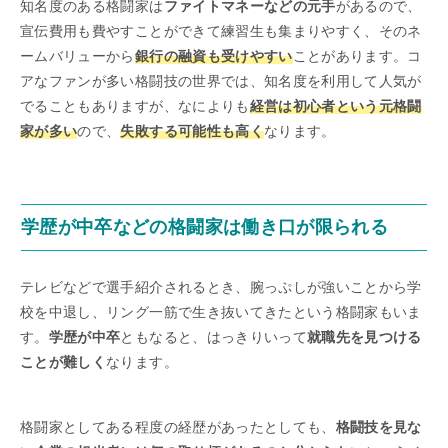
知名度のある格闘家は
ファイトマネーなどの元手
があるので、
宣伝費用も費やすことができて練習生も集まりやすく、そのネ
ームバリューから
銀行の融資も受けやすい
ことがあります。コ
アなファンが多い格闘技の世界では、知名度を利用して人気が
でることもありますが、なによりも
経営は初心者という元格闘
家が多い
ので、
失敗する可能性も高く
なります。
学歴が中卒などの格闘家は働き口が限られる
テレビなどで選手紹介されるとき、腕っぷしが強いことから学
校を中退し、リング一筋で生き抜いてきたという格闘家もいま
す。
学歴が中卒
ともなると、はっきりいって
就職先を見つける
ことが難しく
なります。
格闘家としてある程度の経歴があったとしても、
格闘技を見な