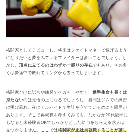
格闘家としてデビューし、将来はファイトマネーで稼げるよう
になりたいと夢をみているファイターは多いことでしょう。し
かし、
頂点に立てるのはわずか一握りの存在
でもあり、その多
くは夢途中で敗れてリングから去ってしまいます。
格闘家だけに試合や練習でケガもしやすく、
選手生命も長くは
持たない
のは覚悟の上になるでしょうし、昼間はジムでの練習
に明け暮れ、夜にアルバイトで生計を立てているのにも限界が
あります。そこで再就職を考えてみても、なかなか20代後半に
もなると未経験者OKでしっかりとした給与をもらえる求人は
見つかりません。ここでは
格闘家が正社員就職することが厳し