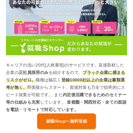
キャリアの浅い20代[人柄重視]のサービスです。直接取材した
企業の
正社員採用のみ
を紹介するので、
ブラック企業に捕まる
リスクがゼロ。
職種は幅広く
登録10000社以上の企業は書類選
考が無く、
即面接からスタート、面接対策も万全で効率的にス
ピード就業が可能です。 また
内定後活躍できるためのセミナー
等の仕組みも充実
しています。
首都圏・関西対応・全ての面談
を電話・リモートで対応しています。
就職Shopへ無料登録