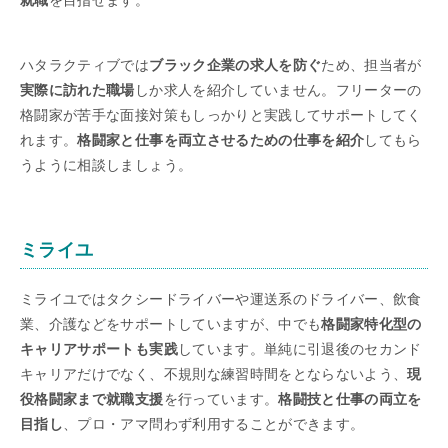
就職
を目指せます。
ハタラクティブでは
ブラック企業の求人を防ぐ
ため、担当者が
実際に訪れた職場
しか求人を紹介していません。フリーターの
格闘家が苦手な面接対策もしっかりと実践してサポートしてく
れます。
格闘家と仕事を両立させるための仕事を紹介
してもら
うように相談しましょう。
ミライユ
ミライユではタクシードライバーや運送系のドライバー、飲食
業、介護などをサポートしていますが、中でも
格闘家特化型の
キャリアサポートも実践
しています。単純に引退後のセカンド
キャリアだけでなく、不規則な練習時間をとならないよう、
現
役格闘家まで就職支援
を行っています。
格闘技と仕事の両立を
目指し
、プロ・アマ問わず利用することができます。