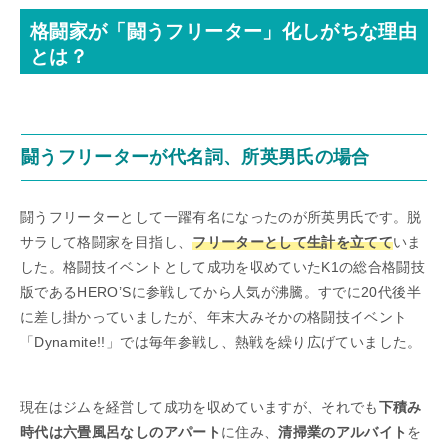
格闘家が「闘うフリーター」化しがちな理由
とは？
闘うフリーターが代名詞、所英男氏の場合
闘うフリーターとして一躍有名になったのが所英男氏です。脱
サラして格闘家を目指し、
フリーターとして生計を立てて
いま
した。格闘技イベントとして成功を収めていたK1の総合格闘技
版であるHERO’Sに参戦してから人気が沸騰。すでに20代後半
に差し掛かっていましたが、年末大みそかの格闘技イベント
「Dynamite!!」では毎年参戦し、熱戦を繰り広げていました。
現在はジムを経営して成功を収めていますが、それでも
下積み
時代は六畳風呂なしのアパート
に住み、
清掃業のアルバイト
を