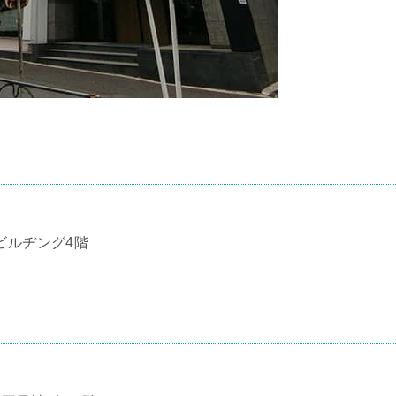
ビルヂング4階