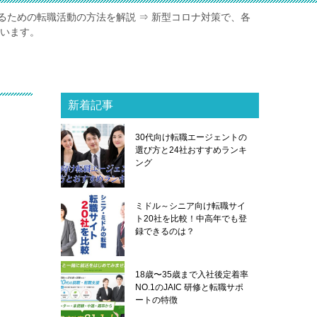
るための転職活動の方法を解説 ⇒ 新型コロナ対策で、各
ています。
新着記事
30代向け転職エージェントの
選び方と24社おすすめランキ
ング
ミドル～シニア向け転職サイ
ト20社を比較！中高年でも登
録できるのは？
18歳〜35歳まで入社後定着率
NO.1のJAIC 研修と転職サポ
ートの特徴