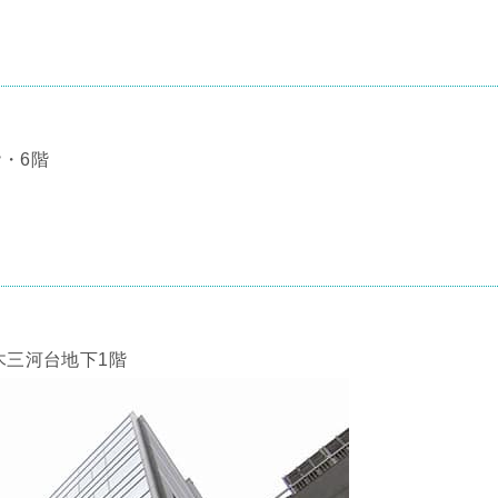
・6階
木三河台地下1階