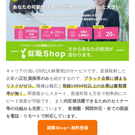
キャリアの浅い20代[人柄重視]のサービスです。直接取材した
企業の
正社員採用のみ
を紹介するので、
ブラック企業に捕まる
リスクがゼロ。
職種は幅広く
登録10000社以上の企業は書類選
考が無く、
即面接からスタート、面接対策も万全で効率的にス
ピード就業が可能です。 また
内定後活躍できるためのセミナー
等の仕組みも充実
しています。
首都圏・関西対応・全ての面談
を電話・リモートで対応しています。
就職Shopへ無料登録