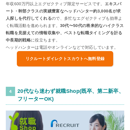
年収600万円以上エグゼクティブ限定サービスです。
エキスパ
ート・幹部クラスの実績豊富なヘッドハンター約3,000名が求
人探しを代行してくれる
ので、多忙なエグゼクティブも効率よ
く転職活動を進められます。
30代〜50代の将来的なハイクラス
転職を見据えての情報収集や、ベストな転職タイミングを計る
中長期的戦略
に役立ちます。
ヘッドハンターは電話やオンラインなどで対応しています。
リクルートダイレクトスカウトへ無料登録
20代なら迷わず就職Shop(既卒、第二新卒、
フリーターOK)