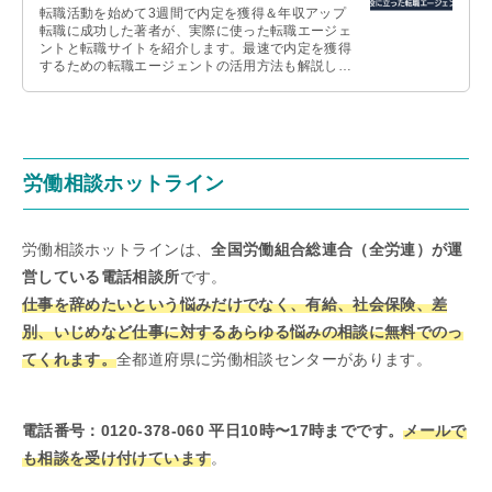
転職活動を始めて3週間で内定を獲得＆年収アップ
転職に成功した著者が、実際に使った転職エージェ
ントと転職サイトを紹介します。最速で内定を獲得
するための転職エージェントの活用方法も解説しま
すので、これから転職活動を始める人は参考にして
ください。
労働相談ホットライン
労働相談ホットラインは、
全国労働組合総連合（全労連）
が運
営している電話相談所
です。
仕事を辞めたいという悩みだけでなく、有給、社会保険、差
別、いじめなど仕事に対するあらゆる悩みの相談に無料でのっ
てくれます。
全都道府県に労働相談センターがあります。
電話番号：0120-378-060 平日10時〜17時までです。
メールで
も相談を受け付けています
。