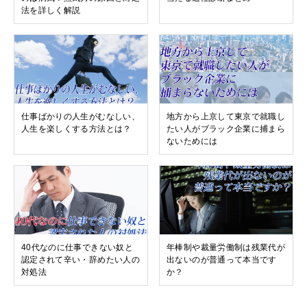
法を詳しく解説
仕事ばかりの人生がむなしい、
地方から上京して東京で就職し
人生を楽しくする方法とは？
たい人がブラック企業に捕まら
ないためには
40代なのに仕事できない奴と
年棒制や裁量労働制は残業代が
認定されて辛い・辞めたい人の
出ないのが普通って本当です
対処法
か？