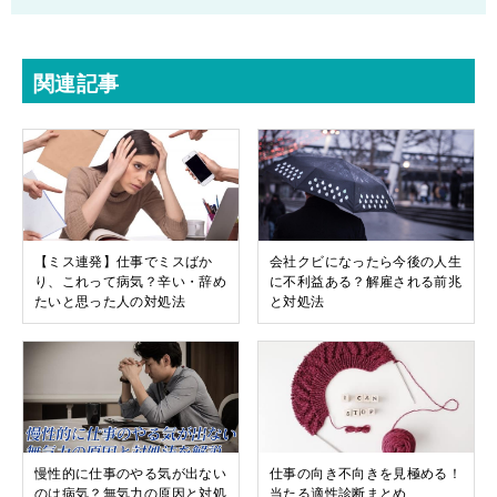
関連記事
【ミス連発】仕事でミスばか
会社クビになったら今後の人生
り、これって病気？辛い・辞め
に不利益ある？解雇される前兆
たいと思った人の対処法
と対処法
慢性的に仕事のやる気が出ない
仕事の向き不向きを見極める！
のは病気？無気力の原因と対処
当たる適性診断まとめ