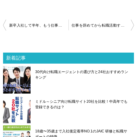
投
新卒入社して半年、もう仕事辞めたい人が損しない為に退職までに準備すべきこと
仕事を辞めてから転職活動すると足元見られるから止めとけ
稿
ナ
ビ
ゲ
新着記事
ー
シ
30代向け転職エージェントの選び方と24社おすすめラン
ョ
キング
ン
ミドル～シニア向け転職サイト20社を比較！中高年でも
登録できるのは？
18歳〜35歳まで入社後定着率NO.1のJAIC 研修と転職サ
ポートの特徴