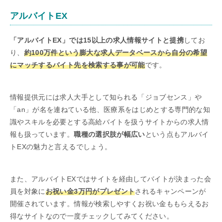
アルバイトEX
「アルバイトEX」では15以上の求人情報サイトと提携
してお
り、
約100万件という膨大な求人データベースから自分の希望
にマッチするバイト先を検索する事が可能
です。
情報提供元には求人大手として知られる「ジョブセンス」や
「an」が名を連ねている他、医療系をはじめとする専門的な知
識やスキルを必要とする高給バイトを扱うサイトからの求人情
報も扱っています。
職種の選択肢が幅広い
という点もアルバイ
トEXの魅力と言えるでしょう。
また、アルバイトEXではサイトを経由してバイトが決まった会
員を対象に
お祝い金3万円がプレゼント
されるキャンペーンが
開催されています。情報が検索しやすくお祝い金ももらえるお
得なサイトなので一度チェックしてみてください。