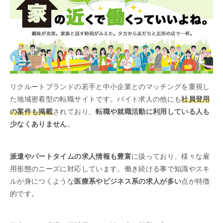
リクルートブランドの若手と中小企業とのマッチングを重視し
た地域密着型の転職サイトです。バイト求人の他にも
社員登用
の案件も掲載
されており、
転職や就職活動に利用している人も
少なくありません
。
派遣やパートタイムの求人情報も豊富
に扱っており、様々な雇
用形態のニーズに対応しています。働き続ける事で知識やスキ
ルが身につくような
医療系やビジネス系の求人が多い
点が特徴
的です。