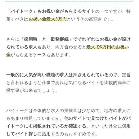
「バイトーク」もお祝い金がもらえるサイト
の一つですが、特
筆すべきは
お祝い金最大3万円
というその高額さです。
さらに
「採用時」と「勤務継続」でそれぞれにお祝い金が設け
られている求人も
あり、両方合わせると
最大で6万円のお祝い
金
がもらえるケースもあります。
一般的に人気が高い職種の求人は押さえられている
ので、定番
と言われるような仕事であれば気になるバイトを比較的簡単に
探す事が出来るでしょう。
バイトークは全体的な求人の掲載量は少なめで、地方の求人に
もあまり精通していません。
他のサイトで見つけたバイトがバ
イトークにも掲載されているか確認する
、といった具合に
併用
してバイト探しに活用
するのもおすすめです。