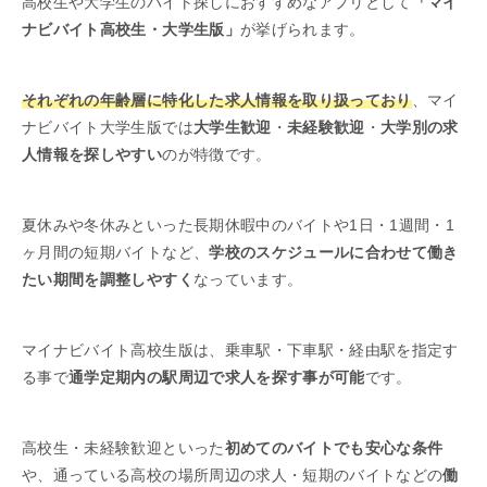
高校生や大学生のバイト探しにおすすめなアプリとして
「マイ
ナビバイト高校生・大学生版」
が挙げられます。
それぞれの年齢層に特化した求人情報を取り扱っており
、マイ
ナビバイト大学生版では
大学生歓迎
・
未経験歓迎
・
大学別の求
人情報を探しやすい
のが特徴です。
夏休みや冬休みといった長期休暇中のバイトや1日・1週間・1
ヶ月間の短期バイトなど、
学校のスケジュールに合わせて働き
たい期間を調整しやすく
なっています。
マイナビバイト高校生版は、乗車駅・下車駅・経由駅を指定す
る事で
通学定期内の駅周辺で求人を探す事が可能
です。
高校生・未経験歓迎といった
初めてのバイトでも安心な条件
や、通っている高校の場所周辺の求人・短期のバイトなどの
働