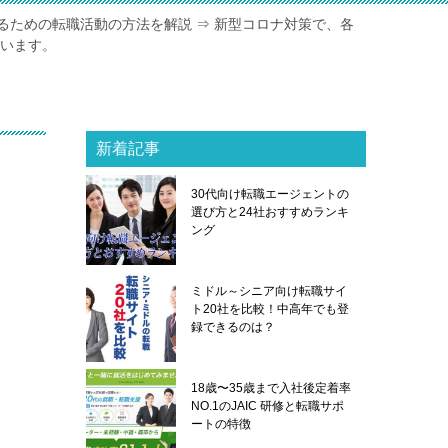
るための転職活動の方法を解説 ⇒ 新型コロナ対策で、各
ています。
新着記事
30代向け転職エージェントの
選び方と24社おすすめランキ
ング
ミドル～シニア向け転職サイ
ト20社を比較！中高年でも登
録できるのは？
18歳〜35歳まで入社後定着率
NO.1のJAIC 研修と転職サポ
ートの特徴