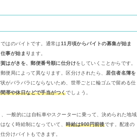
らではのバイトです。通常は
11月頃からバイトの募集が始ま
ら仕事が始まり
ます。
年賀はがきを、郵便番号順に仕分け
をしていくことからです。
、郵便局によって異なります。区分けされたら、
居住者名簿を
賀状がバラバラにならないため、世帯ごとに輪ゴムで留める仕
、時間帯や休日などで手当がつく
でしょう。
り、一般的には自転車やスクーターに乗って、決められた地域
ではなく時給制になっていて、
時給は900円前後
です。配達の
後仕分けバイトもできます。