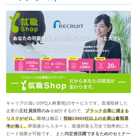
キャリアの浅い20代[人柄重視]のサービスです。直接取材した
企業の
正社員採用のみ
を紹介するので、
ブラック企業に捕まる
リスクがゼロ。
職種は幅広く
登録10000社以上の企業は書類選
考が無く、
即面接からスタート、面接対策も万全で効率的にス
ピード就業が可能です。 また
内定後活躍できるためのセミナー