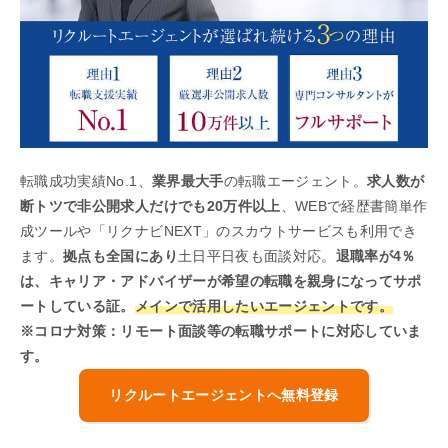
転職成功実績No.1、
業界最大手
の転職エージェント。
求人数が
断トツで非公開求人だけでも20万件以上
、WEBで経歴書簡単作
成ツールや「リクナビNEXT」のスカウトサービスも利用でき
ます。
拠点も全国にあり
土日平日夜も面談対応。
退職率が4％
は、キャリア・アドバイザーが希望の転職を親身になってサポ
ートしている証。
メインで活用したいエージェントです。
※コロナ対策：リモート面談等の転職サポートに対応していま
す。
リクルートエージェントへ無料登録