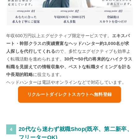
年収600万円以上エグゼクティブ限定サービスです。
エキスパ
ート・幹部クラスの実績豊富なヘッドハンター約3,000名が求
人探しを代行してくれる
ので、多忙なエグゼクティブも効率よ
く転職活動を進められます。
30代〜50代の将来的なハイクラス
転職を見据えての情報収集や、ベストな転職タイミングを計る
中長期的戦略
に役立ちます。
ヘッドハンターは電話やオンラインなどで対応しています。
リクルートダイレクトスカウトへ無料登録
20代なら迷わず就職Shop(既卒、第二新卒、
フリーターOK)