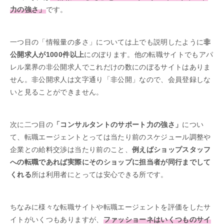
力の強さ」
です。
一つ目の「情報量の多さ」については上でも説明したように
非
公開求人が1000件以上
にのぼります。他の転職サイトでもアパ
レル業界の非公開求人でこれだけの数にのぼるサイトはありま
せん。非公開求人は文字通り「非公開」なので、会員登録しな
いと見ることができません。
次に二つ目の
「コンサルタントのサポート力の強さ」
につい
て、転職エージェントとっては当たり前のスケジュール調整や
企業との給料交渉は当たり前のこと、
例えばショップスタッフ
への転職であれば実際にそのショップに担当者が同行までして
くれる
所は利用者にとっては安心できる所です。
ちなみに様々な転職サイトや転職エージェントを評価をしたサ
イトがいくつもありますが、
ファッショーネはいくつものサイ