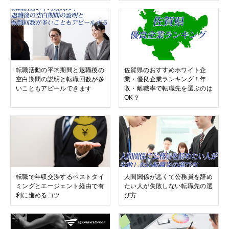
転職活動の平均期間と退職後の
佐賀県のおすすめホワイト企
空白期間の説明と転職回数が多
業・優良企業ランキング！年
いこともアピールできます
収・離職率で転職先を選ぶのは
OK？
転職で年収交渉するベストタイ
人間関係が悪くて公務員を辞め
ミングとエージェント経由で有
たい人が失敗しない転職先の選
利に進めるコツ
び方