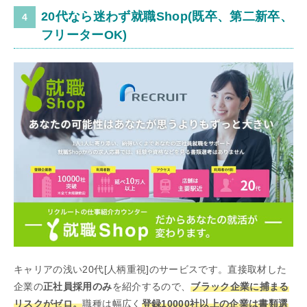
20代なら迷わず就職Shop(既卒、第二新卒、
フリーターOK)
キャリアの浅い20代[人柄重視]のサービスです。直接取材した
企業の
正社員採用のみ
を紹介するので、
ブラック企業に捕まる
リスクがゼロ。
職種は幅広く
登録10000社以上の企業は書類選