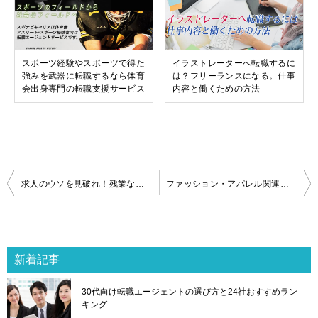
スポーツ経験やスポーツで得た
イラストレーターへ転職するに
強みを武器に転職するなら体育
は？フリーランスになる。仕事
会出身専門の転職支援サービス
内容と働くための方法
投
求人のウソを見破れ！残業なし・土日休みの正社員求人を見分ける方法とは？
ファッション・アパレル関連の転職の合格診断ができるクリーデンスの評判・口コミ
稿
ナ
ビ
ゲ
新着記事
ー
シ
30代向け転職エージェントの選び方と24社おすすめラン
ョ
キング