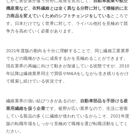
しかし各企業が違う分野に成長を見出して、
自動車産業や航空
機産業など、衣料繊維とは全く異なる分野に対して積極的に主
力商品を変えていくためのシフトチェンジをしている
ところで
す。日本だけでなく世界に対して、ライバル他社を見極めて競
争力を高めていく必要があります。
2021年度版の動向を十分に理解することで、同じ繊維工業業界
でもどの職種がさらに成長するかを見極めることができます。
現在業界の再編に向けて動きが加速している状態ですが、2010
年以降は繊維業界同士で買収やM&Aをしながら生き残りをかけ
て模索し続けている状況です。
繊維業界の強い結びつきがあるのが、
自動車部品を手掛ける産
業用繊維を扱う企業
です。裾野が広い業界なので、生活に密着
している製品の多くに繊維が使われているからこそ、2021年度
版の転職市場をしっかり見極めて職種を選び転職活動をしてく
ださい。