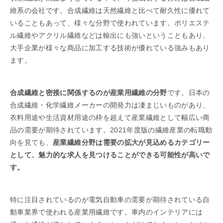
維系の会社です。合成繊維は天然繊維と比べて耐久性に優れて
いることもあって、様々な分野で使われています。ポリエステ
ル繊維やアクリル繊維などは輸出にも強いということもあり、
大手企業が様々な商品に加工する技術が優れている強みもあり
ます。
合成繊維と密接に関係するのが産業用繊維の分野
です。日本の
合成繊維・化学繊維メーカーの開発力は凄まじいものがあり、
衣料用途や生活資材用途の枠を超えて産業繊維として幅広い商
品の需要が期待されています。2021年度版の繊維産業の転職動
向を見ても、
産業繊維分野は需要の拡大が見込めるカテゴリー
として、魅力的な求人を見つけることができる可能性が高いで
す。
特に注目されているのが電気自動車の需要が期待されている自
動車業界で使われる産業用繊維です。車内のインテリアには