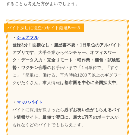
することも考えた方がよいでしょう。
バイト探しに役立つサイト厳選Best３
・
シェアフル
登録3分！面接なし・履歴書不要・1日単位のアルバイト
アプリです
。大手企業から
ベンチャー、オフィスワー
ク・データ入力・完全リモート・軽作業・梱包・試験監
督・ワクチン会場
のお手伝いまで「1日単位で」「すぐ
に」「簡単に」働ける、平均時給1200円以上のギグワー
クがたくさん。求人情報は
都市圏を中心に全国拡大中
。
・
マッハバイト
バイトに採用が決まったら
必ずお祝い金がもらえるバイ
ト情報サイト
。
最短で翌日に、最大1万円のボーナス
が
もれなくどのバイトでももらえます。