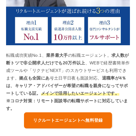
転職成功実績No.1、
業界最大手
の転職エージェント。
求人数が
断トツで非公開求人だけでも20万件以上
、WEBで経歴書簡単作
成ツールや「リクナビNEXT」のスカウトサービスも利用でき
ます。
拠点も全国にあり
土日平日夜も面談対応。
退職率が4％
は、キャリア・アドバイザーが希望の転職を親身になってサポ
ートしている証。
メインで活用したいエージェントです。
※コロナ対策：リモート面談等の転職サポートに対応していま
す。
リクルートエージェントへ無料登録