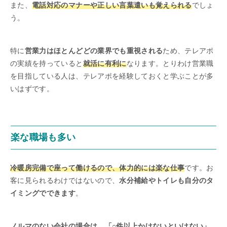
また、
電話対応のマナーや正しい言葉遣いも覚えられる
でしょ
う。
特に
営業力はほとんどどの業界でも重視される
ため、テレアポ
の実績を持っていると
就活に有利に
なります。とりわけ営業職
を目指している人は、テレアポを経験しておくと学ぶことが多
いはずです。
楽な職場も多い
冷暖房完備で座って働けるので、体力的には楽な仕事
です。お
客に見られるわけではないので、
水分補給やトイレも自分のタ
イミングでできます
。
ノルマのない会社の場合は、「○件以上かけないといけない」