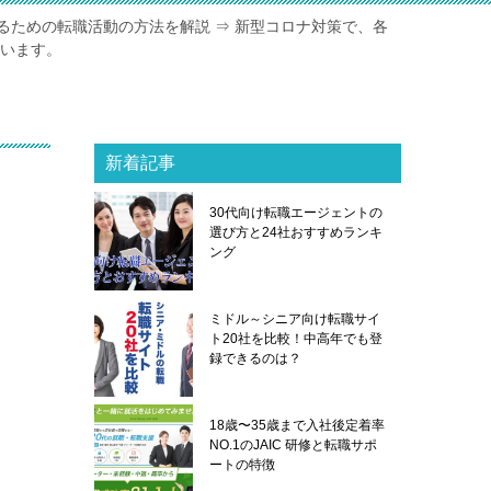
るための転職活動の方法を解説 ⇒ 新型コロナ対策で、各
ています。
新着記事
30代向け転職エージェントの
選び方と24社おすすめランキ
ング
ミドル～シニア向け転職サイ
ト20社を比較！中高年でも登
録できるのは？
18歳〜35歳まで入社後定着率
NO.1のJAIC 研修と転職サポ
ートの特徴