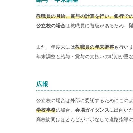
教職員の月給、賞与の計算を行い、銀行で
公立校の場合
は教職員に階級があるため、
また、年度末には
教職員の年末調整
も行い
年末調整と給与・賞与の支払いの時期が重
広報
公立校の場合は外部に委託するためにこの
学校事務
の場合、
会場ガイダンス
に出向い
高校訪問はほとんどがアポなしで進路指導