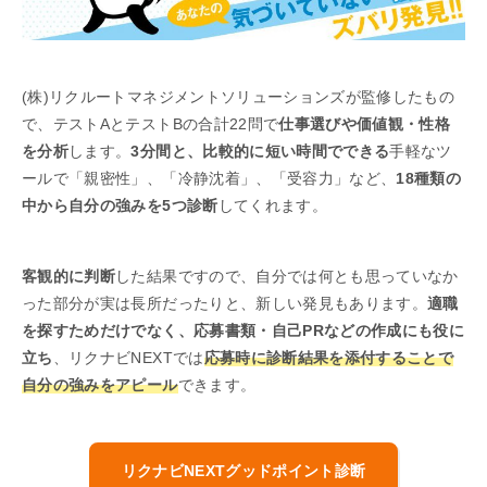
(株)リクルートマネジメントソリューションズが監修したもの
で、テストAとテストBの合計22問で
仕事選びや価値観・性格
を分析
します。
3分間と、比較的に短い時間でできる
手軽なツ
ールで「親密性」、「冷静沈着」、「受容力」など、
18種類の
中から自分の強みを5つ診断
してくれます。
客観的に判断
した結果ですので、自分では何とも思っていなか
った部分が実は長所だったりと、新しい発見もあります。
適職
を探すためだけでなく、応募書類・自己PRなどの作成にも役に
立ち
、リクナビNEXTでは
応募時に診断結果を添付することで
自分の強みをアピール
できます。
リクナビNEXTグッドポイント診断