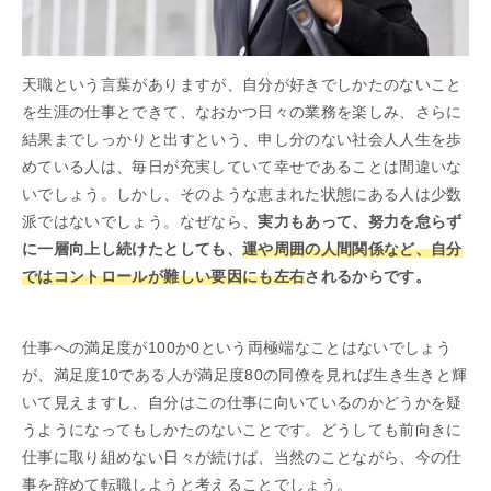
天職という言葉がありますが、自分が好きでしかたのないこと
を生涯の仕事とできて、なおかつ日々の業務を楽しみ、さらに
結果までしっかりと出すという、申し分のない社会人人生を歩
めている人は、毎日が充実していて幸せであることは間違いな
いでしょう。しかし、そのような恵まれた状態にある人は少数
派ではないでしょう。なぜなら、
実力もあって、努力を怠らず
に一層向上し続けたとしても、
運や周囲の人間関係など、自分
ではコントロールが難しい要因にも左右
されるからです。
仕事への満足度が100か0という両極端なことはないでしょう
が、満足度10である人が満足度80の同僚を見れば生き生きと輝
いて見えますし、自分はこの仕事に向いているのかどうかを疑
うようになってもしかたのないことです。どうしても前向きに
仕事に取り組めない日々が続けば、当然のことながら、今の仕
事を辞めて転職しようと考えることでしょう。