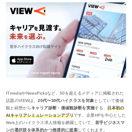
ITmediaやNewsPicksなど、50を超えるメディアに掲載された
話題のVIEWは、
20代〜30代ハイクラスを対象
としていて価値
観と経歴から
キャリア診断・価値観診断を実施
する、
日本初の
AIキャリアシミュレーションアプリ
です。企業HPを中心とした
Web上のハイクラス求人情報を網羅していて、
若手ビジネスマ
ンの選択肢を体系的かつ推奨的に提案
してくれます。