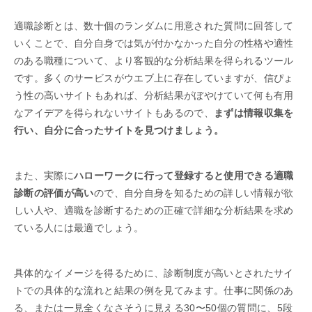
適職診断とは、数十個のランダムに用意された質問に回答して
いくことで、自分自身では気が付かなかった自分の性格や適性
のある職種について、より客観的な分析結果を得られるツール
です。多くのサービスがウエブ上に存在していますが、信ぴょ
う性の高いサイトもあれば、分析結果がぼやけていて何も有用
なアイデアを得られないサイトもあるので、
まずは情報収集を
行い、自分に合ったサイトを見つけましょう。
また、実際に
ハローワークに行って登録すると使用できる適職
診断の評価が高い
ので、自分自身を知るための詳しい情報が欲
しい人や、適職を診断するための正確で詳細な分析結果を求め
ている人には最適でしょう。
具体的なイメージを得るために、診断制度が高いとされたサイ
トでの具体的な流れと結果の例を見てみます。仕事に関係のあ
る、または一見全くなさそうに見える30〜50個の質問に、5段